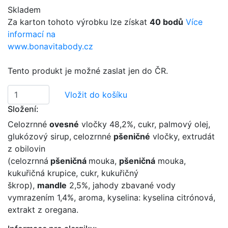
Skladem
Za karton tohoto výrobku lze získat
40
bodů
Více
informací na
www.bonavitabody.cz
Tento produkt je možné zaslat jen do ČR.
Vložit do košíku
Složení:
Celozrnné
ovesné
vločky 48,2%, cukr, palmový olej,
glukózový sirup,
celozrnné
pšeničné
vločky, extrudát
z obilovin
(celozrnná
pšeničná
mouka,
pšeničná
mouka,
kukuřičná krupice, cukr, kukuřičný
škrop),
mandle
2,5%, jahody zbavané vody
vymrazením 1,4%, aroma, kyselina: kyselina citrónová,
extrakt z oregana.