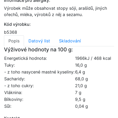
Informace pro alergiky:
Výrobek může obsahovat stopy sóji, arašídů, jiných
ořechů, mléka, výrobků z něj a sezamu.
Kód výrobku:
b5368
Popis
Datový list
Skladování
Výživové hodnoty na 100 g:
Energetická hodnota:
1966kJ / 468 kcal
Tuky:
16,0 g
- z toho nasycené mastné kyseliny:
6,4 g
Sacharidy:
68,0 g
- z toho cukry:
21,0 g
Vláknina:
7 g
Bílkoviny:
9,5 g
Sůl:
0,04 g