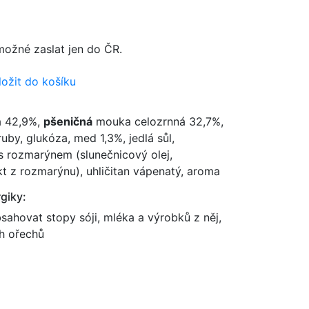
možné zaslat jen do ČR.
ložit do košíku
 42,9%,
pšeničná
mouka celozrnná 32,7%,
uby, glukóza, med 1,3%, jedlá sůl,
 s rozmarýnem (slunečnicový olej,
kt z rozmarýnu), uhličitan vápenatý, aroma
giky:
hovat stopy sóji, mléka a výrobků z něj,
ch ořechů