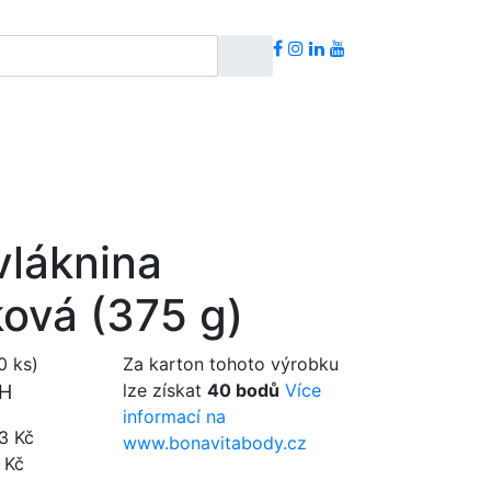
vláknina
ová (375 g)
0 ks)
Za karton tohoto výrobku
lze získat
40
bodů
Více
PH
informací na
3 Kč
www.bonavitabody.cz
 Kč