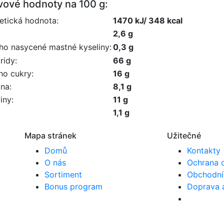
vové hodnoty na 100 g:
etická hodnota:
1470 kJ/ 348 kcal
2,6 g
oho nasycené mastné kyseliny:
0,3 g
ridy:
66 g
ho cukry:
16 g
ina:
8,1 g
iny:
11 g
1,1 g
Mapa stránek
Užitečné
Domů
Kontakty
O nás
Ochrana 
Sortiment
Obchodní
Bonus program
Doprava 