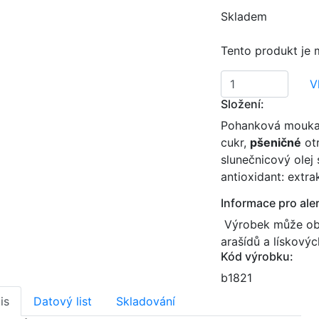
Skladem
Tento produkt je 
V
Složení:
Pohanková mouka
cukr,
pšeničné
otr
slunečnicový olej
antioxidant: extra
Informace pro aler
Výrobek může obsa
arašídů a lískový
Kód výrobku:
b1821
is
Datový list
Skladování