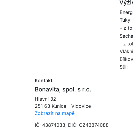
Výži
Energ
Tuky:
- z t
Sacha
- z to
Vlákn
Bílkov
Sůl:
Kontakt
Bonavita, spol. s r.o.
Hlavní 32
251 63 Kunice - Vidovice
Zobrazit na mapě
IČ: 43874088, DIČ: CZ43874088