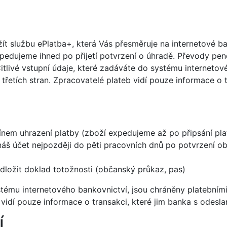
t službu ePlatba+, která Vás přesměruje na internetové ba
xpedujeme ihned po přijetí potvrzení o úhradě. Převody pe
tlivé vstupní údaje, které zadáváte do systému internetov
třetích stran. Zpracovatelé plateb vidí pouze informace o 
ínem uhrazení platby (zboží expedujeme až po připsání pla
 náš účet nejpozději do pěti pracovních dnů po potvrzení o
dložit doklad totožnosti (občanský průkaz, pas)
ystému internetového bankovnictví, jsou chráněny platebním
 vidí pouze informace o transakci, které jim banka s odesla
Í