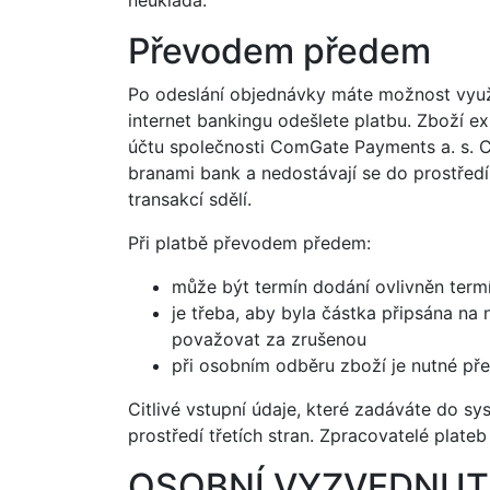
neukládá.
Převodem předem
Po odeslání objednávky máte možnost využí
internet bankingu odešlete platbu. Zboží e
účtu společnosti ComGate Payments a. s. Ci
branami bank a nedostávají se do prostředí 
transakcí sdělí.
Při platbě převodem předem:
může být termín dodání ovlivněn term
je třeba, aby byla částka připsána na
považovat za zrušenou
při osobním odběru zboží je nutné pře
Citlivé vstupní údaje, které zadáváte do s
prostředí třetích stran. Zpracovatelé plateb
OSOBNÍ VYZVEDNUT