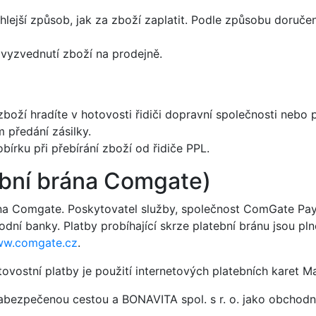
ychlejší způsob, jak za zboží zaplatit. Podle způsobu doruč
 vyzvednutí zboží na prodejně.
 zboží hradíte v hotovosti řidiči dopravní společnosti nebo
m předání zásilky.
írku při přebírání zboží od řidiče PPL.
ební brána Comgate)
rána Comgate. Poskytovatel služby, společnost ComGate Paym
dní banky. Platby probíhající skrze platební bránu jsou p
w.comgate.cz
.
stní platby je použití internetových platebních karet Ma
bezpečenou cestou a BONAVITA spol. s r. o. jako obchodník